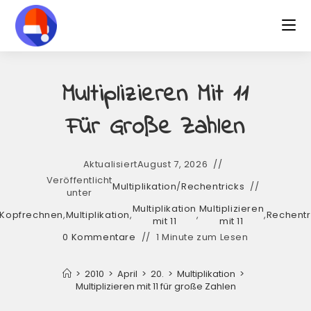
Multiplizieren Mit 11
Für Große Zahlen
Aktualisiert
August 7, 2026
Veröffentlicht
Multiplikation
/
Rechentricks
unter
Multiplikation
Multiplizieren
Kopfrechnen
,
Multiplikation
,
,
,
Rechentr
mit 11
mit 11
0 Kommentare
1 Minute zum Lesen
>
2010
>
April
>
20.
>
Multiplikation
>
Multiplizieren mit 11 für große Zahlen