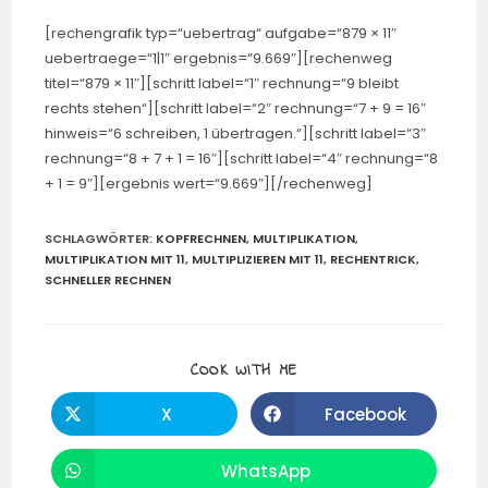
[rechengrafik typ=“uebertrag“ aufgabe=“879 × 11″
uebertraege=“1|1″ ergebnis=“9.669″][rechenweg
titel=“879 × 11″][schritt label=“1″ rechnung=“9 bleibt
rechts stehen“][schritt label=“2″ rechnung=“7 + 9 = 16″
hinweis=“6 schreiben, 1 übertragen.“][schritt label=“3″
rechnung=“8 + 7 + 1 = 16″][schritt label=“4″ rechnung=“8
+ 1 = 9″][ergebnis wert=“9.669″][/rechenweg]
SCHLAGWÖRTER
:
KOPFRECHNEN
,
MULTIPLIKATION
,
MULTIPLIKATION MIT 11
,
MULTIPLIZIEREN MIT 11
,
RECHENTRICK
,
SCHNELLER RECHNEN
COOK WITH ME
X
Facebook
WhatsApp