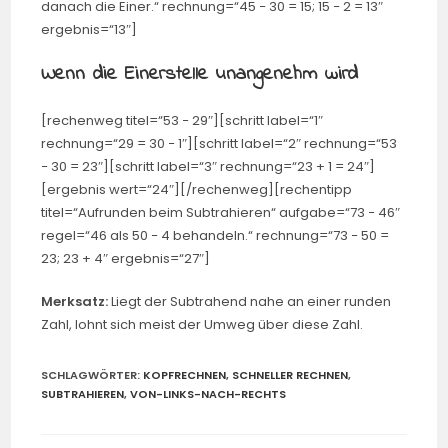
danach die Einer.“ rechnung=“45 − 30 = 15; 15 − 2 = 13″
ergebnis=“13″]
Wenn die Einerstelle unangenehm wird
[rechenweg titel=“53 − 29″][schritt label=“1″
rechnung=“29 = 30 − 1″][schritt label=“2″ rechnung=“53
− 30 = 23″][schritt label=“3″ rechnung=“23 + 1 = 24″]
[ergebnis wert=“24″][/rechenweg][rechentipp
titel=“Aufrunden beim Subtrahieren“ aufgabe=“73 − 46″
regel=“46 als 50 − 4 behandeln.“ rechnung=“73 − 50 =
23; 23 + 4″ ergebnis=“27″]
Merksatz:
Liegt der Subtrahend nahe an einer runden
Zahl, lohnt sich meist der Umweg über diese Zahl.
SCHLAGWÖRTER
:
KOPFRECHNEN
,
SCHNELLER RECHNEN
,
SUBTRAHIEREN
,
VON-LINKS-NACH-RECHTS