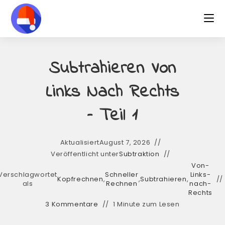
Subtrahieren Von
Links Nach Rechts
– Teil 1
Aktualisiert
August 7, 2026
Veröffentlicht unter
Subtraktion
Von-
Verschlagwortet
Schneller
Links-
Kopfrechnen
,
,
Subtrahieren
,
als
Rechnen
nach-
Rechts
3 Kommentare
1 Minute zum Lesen